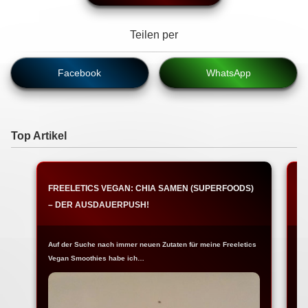
Teilen per
Facebook
WhatsApp
Top Artikel
FREELETICS VEGAN: CHIA SAMEN (SUPERFOODS)
F
– DER AUSDAUERPUSH!
A
Auf der Suche nach immer neuen Zutaten für meine Freeletics
Da
Vegan Smoothies habe ich…
Er