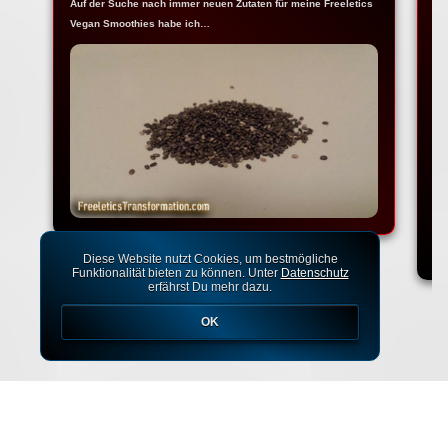
Auf der Suche nach immer neuen Zutaten für meine Freeletics
Da
Vegan Smoothies habe ich…
Er
Diese Website nutzt Cookies, um bestmögliche
Funktionalität bieten zu können. Unter
Datenschutz
erfährst Du mehr dazu.
OK