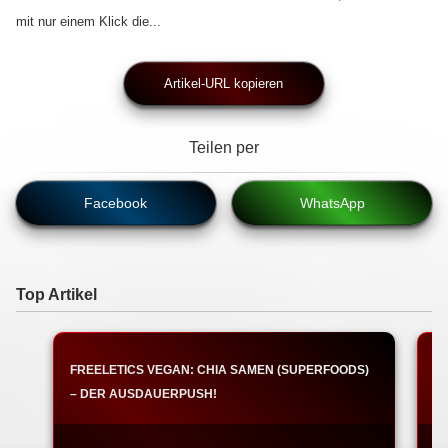
mit nur einem Klick die...
Artikel-URL kopieren
Teilen per
Facebook
WhatsApp
Top Artikel
FREELETICS VEGAN: CHIA SAMEN (SUPERFOODS)
F
– DER AUSDAUERPUSH!
A