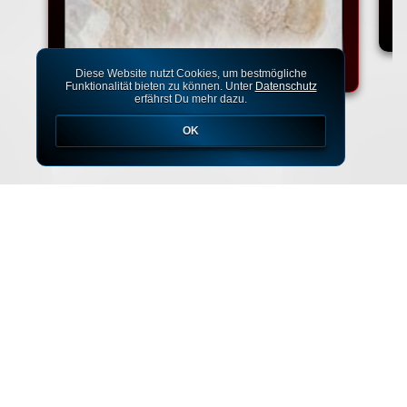
Diese Website nutzt Cookies, um bestmögliche
Funktionalität bieten zu können. Unter
Datenschutz
erfährst Du mehr dazu.
OK