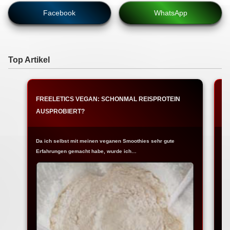
Facebook
WhatsApp
Top Artikel
FREELETICS VEGAN: SCHONMAL REISPROTEIN
F
AUSPROBIERT?
A
Da ich selbst mit meinen veganen Smoothies sehr gute
Da
Erfahrungen gemacht habe, wurde ich…
Ei