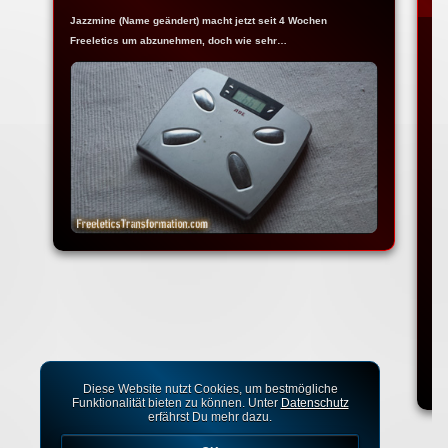
Jazzmine (Name geändert) macht jetzt seit 4 Wochen
Freeletics um abzunehmen, doch wie sehr…
De
da
Diese Website nutzt Cookies, um bestmögliche
Funktionalität bieten zu können. Unter
Datenschutz
erfährst Du mehr dazu.