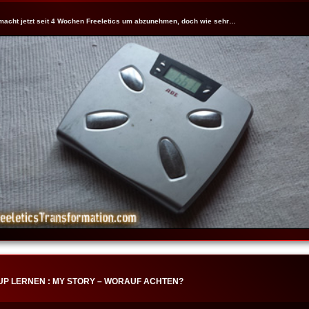
macht jetzt seit 4 Wochen Freeletics um abzunehmen, doch wie sehr…
UP LERNEN : MY STORY – WORAUF ACHTEN?