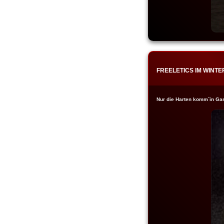
FREELETICS IM WINTE
Nur die Harten komm´in Gart