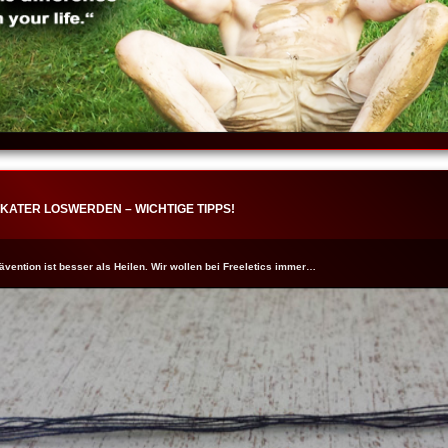
LKATER LOSWERDEN – WICHTIGE TIPPS!
ention ist besser als Heilen. Wir wollen bei Freeletics immer…