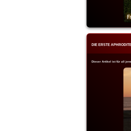
DIE ERSTE APHRODITE
Dieser Artikel ist für all j