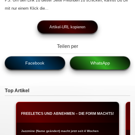
PS: Um den Link zu dieser Seite Freunden zu schicken, kannst Du Dir
mit nur einem Klick die...
Artikel-URL kopieren
Teilen per
Facebook
WhatsApp
Top Artikel
FREELETICS UND ABNEHMEN – DIE FORM MACHTS!
F
W
Jazzmine (Name geändert) macht jetzt seit 4 Wochen