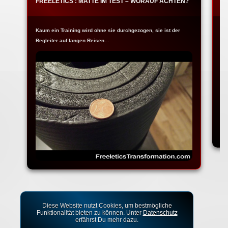
FREELETICS : MATTE IM TEST – WORAUF ACHTEN?
F
Kaum ein Training wird ohne sie durchgezogen, sie ist der
Ja
Begleiter auf langen Reisen…
Fr
Diese Website nutzt Cookies, um bestmögliche
Funktionalität bieten zu können. Unter
Datenschutz
erfährst Du mehr dazu.