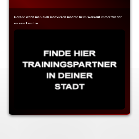
Gerade wenn man sich motivieren möchte beim Workout immer wieder
an sein Limit zu…