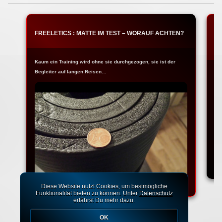
FREELETICS : MATTE IM TEST – WORAUF ACHTEN?
T
W
Kaum ein Training wird ohne sie durchgezogen, sie ist der
Begleiter auf langen Reisen…
Na
Ko
Diese Website nutzt Cookies, um bestmögliche
Funktionalität bieten zu können. Unter
Datenschutz
erfährst Du mehr dazu.
OK