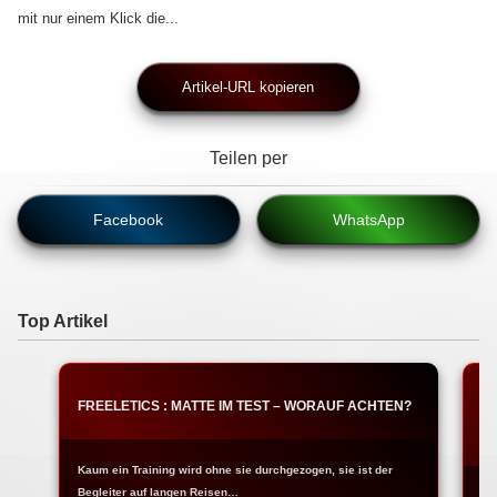
mit nur einem Klick die...
Artikel-URL kopieren
Teilen per
Facebook
WhatsApp
Top Artikel
FREELETICS : MATTE IM TEST – WORAUF ACHTEN?
T
W
Kaum ein Training wird ohne sie durchgezogen, sie ist der
Begleiter auf langen Reisen…
Na