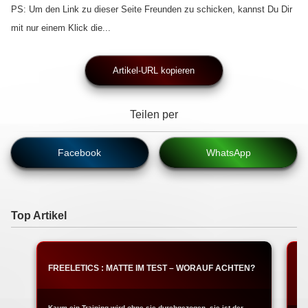
PS: Um den Link zu dieser Seite Freunden zu schicken, kannst Du Dir
mit nur einem Klick die...
Artikel-URL kopieren
Teilen per
Facebook
WhatsApp
Top Artikel
FREELETICS : MATTE IM TEST – WORAUF ACHTEN?
T
W
Kaum ein Training wird ohne sie durchgezogen, sie ist der