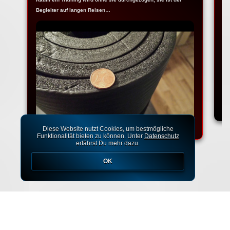
Begleiter auf langen Reisen…
Na
Ko
Diese Website nutzt Cookies, um bestmögliche
Funktionalität bieten zu können. Unter
Datenschutz
erfährst Du mehr dazu.
OK