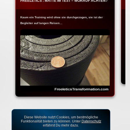
FREELETICS : MATTE IM TEST – WORAUF ACHTEN?
F
Kaum ein Training wird ohne sie durchgezogen, sie ist der
Ja
Begleiter auf langen Reisen…
Fr
Diese Website nutzt Cookies, um bestmögliche
Funktionalität bieten zu können. Unter
Datenschutz
erfährst Du mehr dazu.