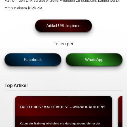
PS: Um den Link zu dieser Seite Freunden zu schicken, kannst Du Dir
mit nur einem Klick die...
Artikel-URL kopieren
Teilen per
Facebook
WhatsApp
Top Artikel
FREELETICS : MATTE IM TEST – WORAUF ACHTEN?
T
W
Kaum ein Training wird ohne sie durchgezogen, sie ist der