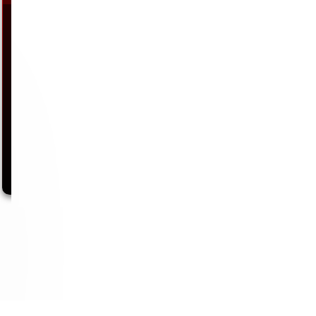
Nachdem ich immer wieder von den Trainingserfolgen einiger Kollegen
gehört habe, die mir erklärten,…