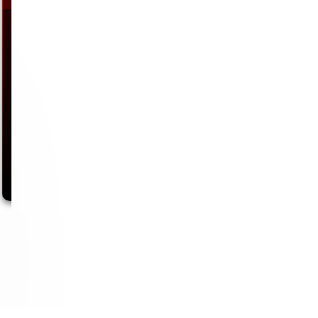
Nachdem ich immer wieder von den Trainingserfolgen einiger Kollegen
gehört habe, die mir erklärten,…