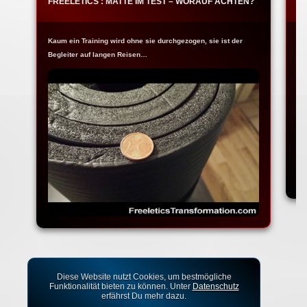
FREELETICS : MATTE IM TEST – WORAUF ACHTEN?
F
Kaum ein Training wird ohne sie durchgezogen, sie ist der
Ja
Begleiter auf langen Reisen…
Fr
Diese Website nutzt Cookies, um bestmögliche
Funktionalität bieten zu können. Unter
Datenschutz
erfährst Du mehr dazu.