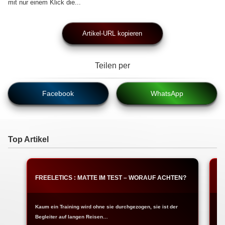
mit nur einem Klick die...
Artikel-URL kopieren
Teilen per
Facebook
WhatsApp
Top Artikel
FREELETICS : MATTE IM TEST – WORAUF ACHTEN?
F
Kaum ein Training wird ohne sie durchgezogen, sie ist der
Ja
Begleiter auf langen Reisen…
Fr