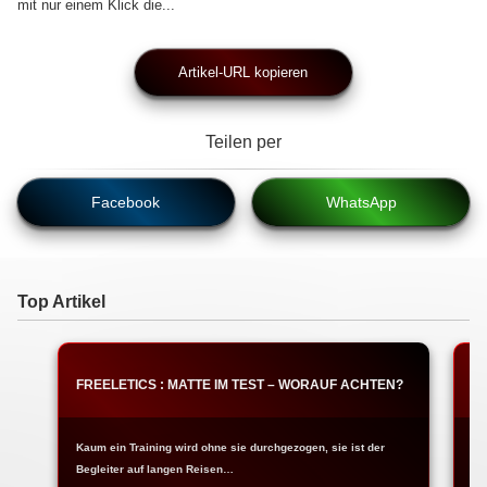
mit nur einem Klick die...
Artikel-URL kopieren
Teilen per
Facebook
WhatsApp
Top Artikel
FREELETICS : MATTE IM TEST – WORAUF ACHTEN?
F
Kaum ein Training wird ohne sie durchgezogen, sie ist der
Ja
Begleiter auf langen Reisen…
Fr