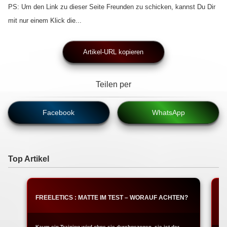
PS: Um den Link zu dieser Seite Freunden zu schicken, kannst Du Dir
mit nur einem Klick die...
Artikel-URL kopieren
Teilen per
Facebook
WhatsApp
Top Artikel
FREELETICS : MATTE IM TEST – WORAUF ACHTEN?
T
W
Kaum ein Training wird ohne sie durchgezogen, sie ist der