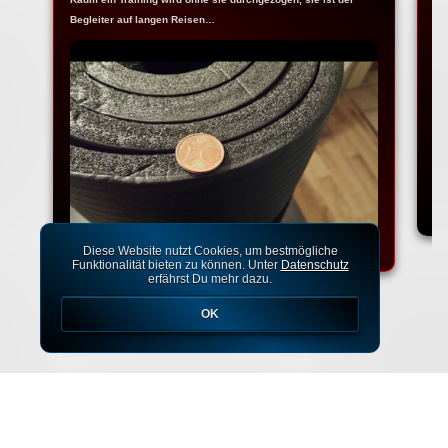
Begleiter auf langen Reisen…
Na
Ko
Diese Website nutzt Cookies, um bestmögliche
Funktionalität bieten zu können. Unter
Datenschutz
erfährst Du mehr dazu.
OK