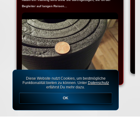
Begleiter auf langen Reisen…
Na
Ko
Diese Website nutzt Cookies, um bestmögliche
Funktionalität bieten zu können. Unter
Datenschutz
erfährst Du mehr dazu.
OK