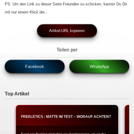
PS: Um den Link zu dieser Seite Freunden zu schicken, kannst Du Dir
mit nur einem Klick die...
Artikel-URL kopieren
Teilen per
Facebook
WhatsApp
Top Artikel
FREELETICS : MATTE IM TEST – WORAUF ACHTEN?
T
W
Kaum ein Training wird ohne sie durchgezogen, sie ist der