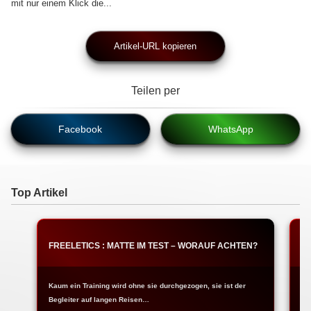
mit nur einem Klick die...
Artikel-URL kopieren
Teilen per
Facebook
WhatsApp
Top Artikel
FREELETICS : MATTE IM TEST – WORAUF ACHTEN?
F
Kaum ein Training wird ohne sie durchgezogen, sie ist der
Ja
Begleiter auf langen Reisen…
Fr