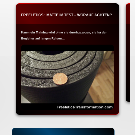
FREELETICS : MATTE IM TEST – WORAUF ACHTEN?
F
Kaum ein Training wird ohne sie durchgezogen, sie ist der
Ja
Begleiter auf langen Reisen…
Fr