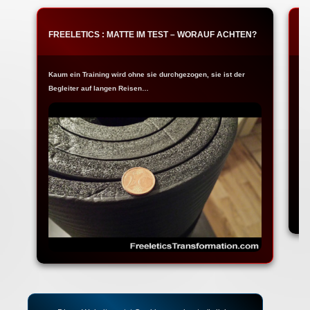
FREELETICS : MATTE IM TEST – WORAUF ACHTEN?
F
Kaum ein Training wird ohne sie durchgezogen, sie ist der
Ja
Begleiter auf langen Reisen…
Fr