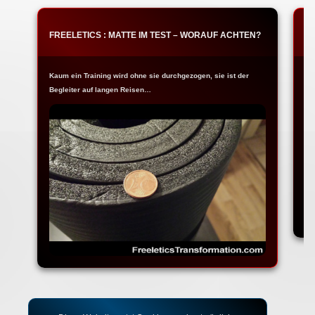
FREELETICS : MATTE IM TEST – WORAUF ACHTEN?
F
Kaum ein Training wird ohne sie durchgezogen, sie ist der
Ja
Begleiter auf langen Reisen…
Fr