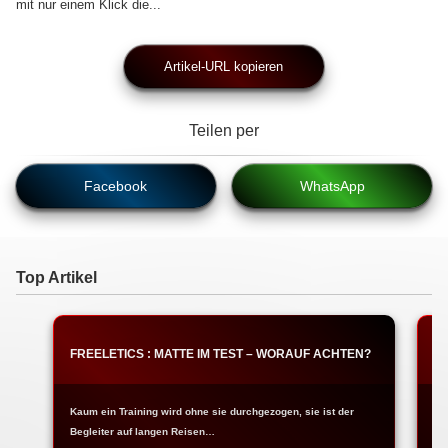
mit nur einem Klick die...
Artikel-URL kopieren
Teilen per
Facebook
WhatsApp
Top Artikel
FREELETICS : MATTE IM TEST – WORAUF ACHTEN?
F
Kaum ein Training wird ohne sie durchgezogen, sie ist der
Ja
Begleiter auf langen Reisen…
Fr