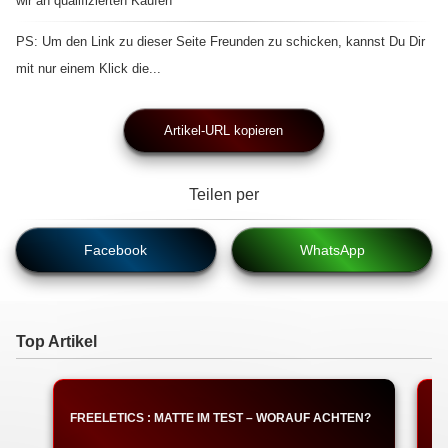
wir an qualifizierten Käufen
PS: Um den Link zu dieser Seite Freunden zu schicken, kannst Du Dir
mit nur einem Klick die...
Artikel-URL kopieren
Teilen per
Facebook
WhatsApp
Top Artikel
FREELETICS : MATTE IM TEST – WORAUF ACHTEN?
F