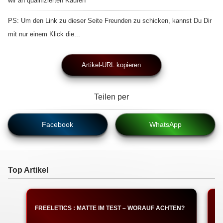
wir an qualifizierten Käufen
PS: Um den Link zu dieser Seite Freunden zu schicken, kannst Du Dir
mit nur einem Klick die...
Artikel-URL kopieren
Teilen per
Facebook
WhatsApp
Top Artikel
FREELETICS : MATTE IM TEST – WORAUF ACHTEN?
F