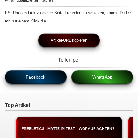
wir an qualifizierten Käufen
PS: Um den Link zu dieser Seite Freunden zu schicken, kannst Du Dir
mit nur einem Klick die...
Artikel-URL kopieren
Teilen per
Facebook
WhatsApp
Top Artikel
FREELETICS : MATTE IM TEST – WORAUF ACHTEN?
F