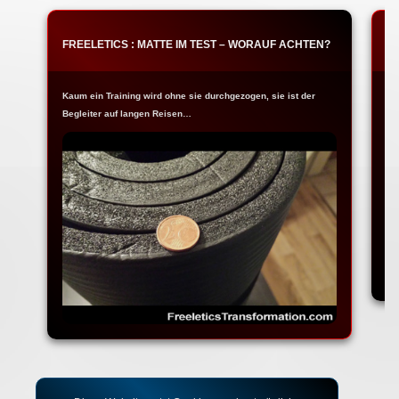
FREELETICS : MATTE IM TEST – WORAUF ACHTEN?
F
Kaum ein Training wird ohne sie durchgezogen, sie ist der
Ja
Begleiter auf langen Reisen…
Fr