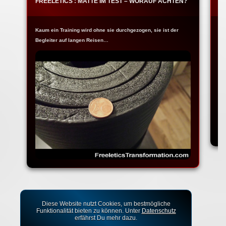
FREELETICS : MATTE IM TEST – WORAUF ACHTEN?
F
Kaum ein Training wird ohne sie durchgezogen, sie ist der
Ja
Begleiter auf langen Reisen…
Fr
Diese Website nutzt Cookies, um bestmögliche
Funktionalität bieten zu können. Unter
Datenschutz
erfährst Du mehr dazu.