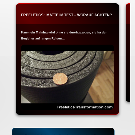
FREELETICS : MATTE IM TEST – WORAUF ACHTEN?
F
Kaum ein Training wird ohne sie durchgezogen, sie ist der
Ja
Begleiter auf langen Reisen…
Fr