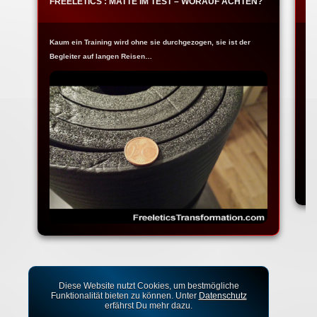
FREELETICS : MATTE IM TEST – WORAUF ACHTEN?
F
Kaum ein Training wird ohne sie durchgezogen, sie ist der
Ja
Begleiter auf langen Reisen…
Fr
Diese Website nutzt Cookies, um bestmögliche
Funktionalität bieten zu können. Unter
Datenschutz
erfährst Du mehr dazu.