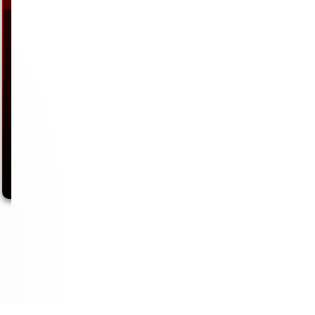
Nachdem ich immer wieder von den Trainingserfolgen einiger Kollegen
gehört habe, die mir erklärten,…