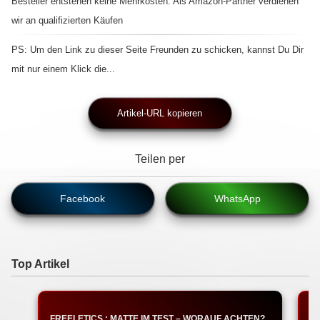
Besteller entstehen keine Mehrkosten. Als Amazon-Partner verdienen
wir an qualifizierten Käufen
PS: Um den Link zu dieser Seite Freunden zu schicken, kannst Du Dir
mit nur einem Klick die...
Artikel-URL kopieren
Teilen per
Facebook
WhatsApp
Top Artikel
FREELETICS : MATTE IM TEST – WORAUF ACHTEN?
T