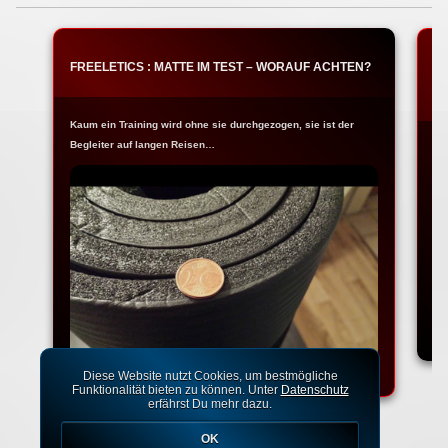
FREELETICS : MATTE IM TEST – WORAUF ACHTEN?
T
W
Kaum ein Training wird ohne sie durchgezogen, sie ist der
Begleiter auf langen Reisen…
Na
Ko
Diese Website nutzt Cookies, um bestmögliche
Funktionalität bieten zu können. Unter
Datenschutz
erfährst Du mehr dazu.
OK