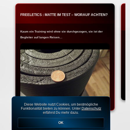
FREELETICS : MATTE IM TEST – WORAUF ACHTEN?
T
W
Kaum ein Training wird ohne sie durchgezogen, sie ist der
Begleiter auf langen Reisen…
Na
Ko
Diese Website nutzt Cookies, um bestmögliche
Funktionalität bieten zu können. Unter
Datenschutz
erfährst Du mehr dazu.
OK