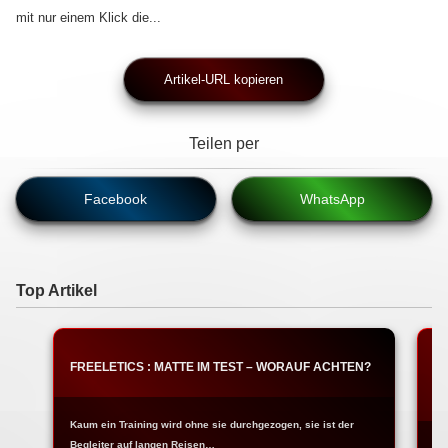
mit nur einem Klick die...
Artikel-URL kopieren
Teilen per
Facebook
WhatsApp
Top Artikel
FREELETICS : MATTE IM TEST – WORAUF ACHTEN?
T
W
Kaum ein Training wird ohne sie durchgezogen, sie ist der
Begleiter auf langen Reisen…