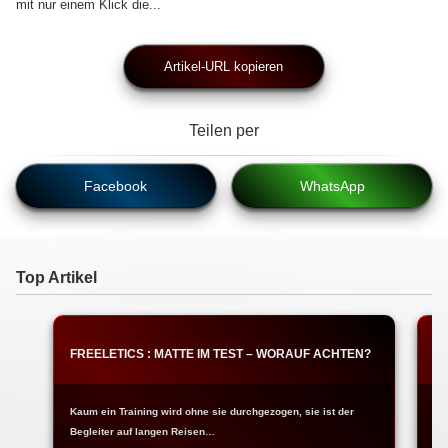
mit nur einem Klick die...
Artikel-URL kopieren
Teilen per
Facebook
WhatsApp
Top Artikel
FREELETICS : MATTE IM TEST – WORAUF ACHTEN?
F
Kaum ein Training wird ohne sie durchgezogen, sie ist der
Ja
Begleiter auf langen Reisen…
Fr