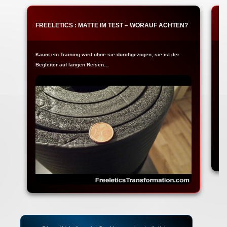
FREELETICS : MATTE IM TEST – WORAUF ACHTEN?
F
Kaum ein Training wird ohne sie durchgezogen, sie ist der
Ja
Begleiter auf langen Reisen…
Fr