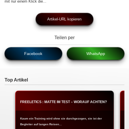
mit nur einem Klick die...
Artikel-URL kopieren
Teilen per
Facebook
WhatsApp
Top Artikel
FREELETICS : MATTE IM TEST – WORAUF ACHTEN?
F
Kaum ein Training wird ohne sie durchgezogen, sie ist der
Ja
Begleiter auf langen Reisen…
Fr