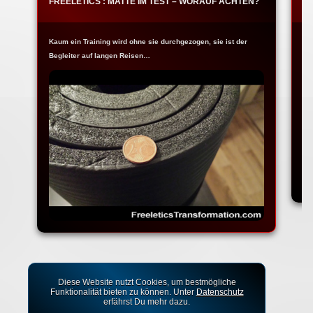
FREELETICS : MATTE IM TEST – WORAUF ACHTEN?
F
Kaum ein Training wird ohne sie durchgezogen, sie ist der
Ja
Begleiter auf langen Reisen…
Fr
Diese Website nutzt Cookies, um bestmögliche
Funktionalität bieten zu können. Unter
Datenschutz
erfährst Du mehr dazu.