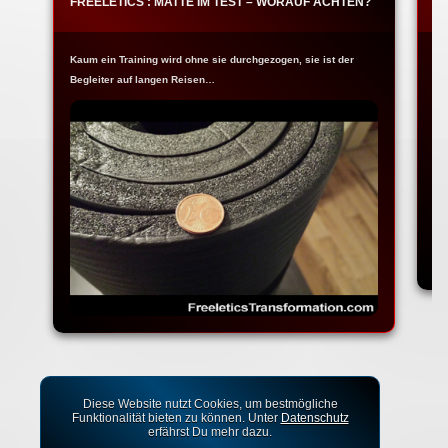
FREELETICS : MATTE IM TEST – WORAUF ACHTEN?
F
Kaum ein Training wird ohne sie durchgezogen, sie ist der
Ja
Begleiter auf langen Reisen…
Fr
Diese Website nutzt Cookies, um bestmögliche
Funktionalität bieten zu können. Unter
Datenschutz
erfährst Du mehr dazu.