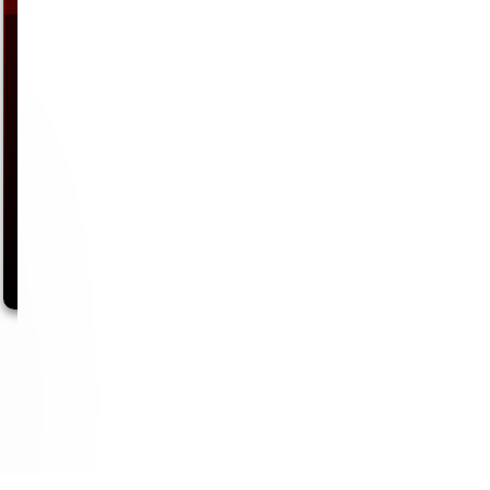
Nachdem ich immer wieder von den Trainingserfolgen einiger Kollegen
gehört habe, die mir erklärten,…