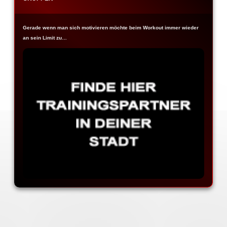
Gerade wenn man sich motivieren möchte beim Workout immer wieder
an sein Limit zu…