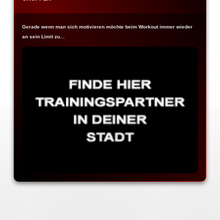
Gerade wenn man sich motivieren möchte beim Workout immer wieder
an sein Limit zu…