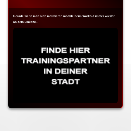
Gerade wenn man sich motivieren möchte beim Workout immer wieder
an sein Limit zu…