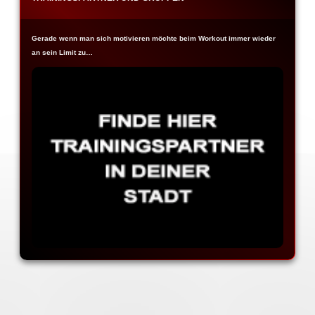
Gerade wenn man sich motivieren möchte beim Workout immer wieder
an sein Limit zu…