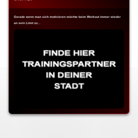
Gerade wenn man sich motivieren möchte beim Workout immer wieder
an sein Limit zu…