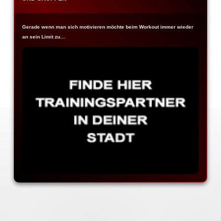
Gerade wenn man sich motivieren möchte beim Workout immer wieder
an sein Limit zu…