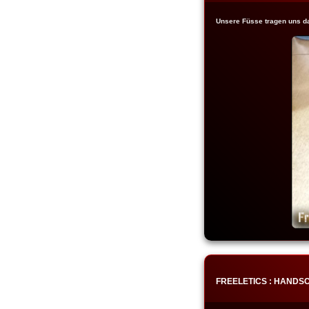
Unsere Füsse tragen uns da
FREELETICS : HANDS